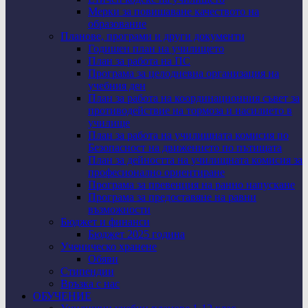
Мерки за повишаване качеството на
образование
Планове, програми и други документи
Годишен план на училището
План за работа на ПС
Програма за целодневна организация на
учебния ден
План за работа на координационния съвет за
противодействие на тормоза и насилието в
училище
План за работа на училищната комисия по
Безопасност на движението по пътищата
План за дейността на училищната комисия за
професионално ориентиране
Програма за превенция на ранно напускане
Програма за предоставяне на равни
възможности
Бюджет и финанси
Бюджет 2025 година
Ученическо хранене
Обяви
Стипендии
Връзка с нас
ОБУЧЕНИЕ