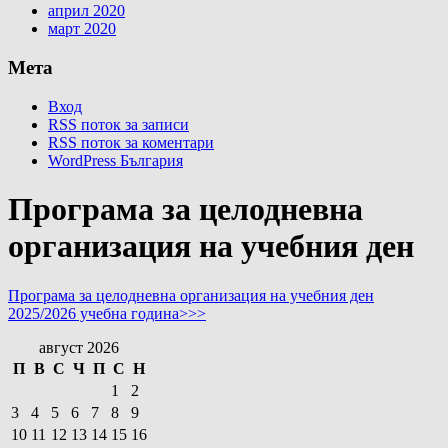
април 2020
март 2020
Мета
Вход
RSS поток за записи
RSS поток за коментари
WordPress България
Програма за целодневна
организация на учебния ден
Програма за целодневна организация на учебния ден
2025/2026 учебна година>>>
август 2026
П
В
С
Ч
П
С
Н
1
2
3
4
5
6
7
8
9
10
11
12
13
14
15
16