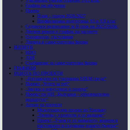
Училищни учебни планове 1-12 клас
График на обучение
Прием
План – прием 2026/2027
Профилирана подготовка XI и XII клас
Седмично разписание за II срок на 2025/2026г.
Дневен режим и график на часовете
Олимпиади, състезания
Дневна и самостоятелна форма
ИЗПИТИ
НВО
ДЗИ
Съобщение за самостоятелна форма
ГРАФИЦИ
РАБОТА ПО ПРОЕКТИ
„Изграждане на училищна STEM среда“
Проект „Успех за теб“
„Заедно в изкуствата и спорта“
Проект по НП „България – образователни
маршрути“
Архив на проекти
Международен проект по Еразъм+
„Творим с приятели и се радваме“
Проект „Учим се от миналото, живеем в
настоящето и създаваме нашето бъдеще“