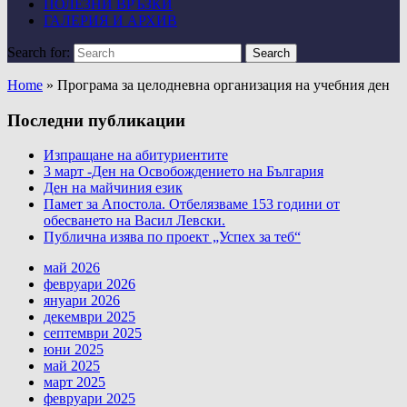
ПОЛЕЗНИ ВРЪЗКИ
ГАЛЕРИЯ И АРХИВ
Search for:
Search
Home
»
Програма за целодневна организация на учебния ден
Последни публикации
Изпращане на абитуриентите
3 март -Ден на Освобождението на България
Ден на майчиния език
Памет за Апостола. Отбелязваме 153 години от
обесването на Васил Левски.
Публична изява по проект „Успех за теб“
май 2026
февруари 2026
януари 2026
декември 2025
септември 2025
юни 2025
май 2025
март 2025
февруари 2025