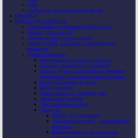
ДЗИ
Съобщение за самостоятелна форма
ГРАФИЦИ
РАБОТА ПО ПРОЕКТИ
„Изграждане на училищна STEM среда“
Проект „Успех за теб“
„Заедно в изкуствата и спорта“
Проект по НП „България – образователни
маршрути“
Архив на проекти
Международен проект по Еразъм+
„Творим с приятели и се радваме“
Проект „Учим се от миналото, живеем в
настоящето и създаваме нашето бъдеще“
Проект“Подкрепа за успех“
ИКТ в училище
„Образование за утрешния ден“
„Топъл обяд“ на БЧК
„Предприемачи с кауза“
„Твоят час“
Проект „Сръчни ръце“
„Предприемачество“ – занимания по
интереси
Преодоляване на обучителните
затруднения по български език