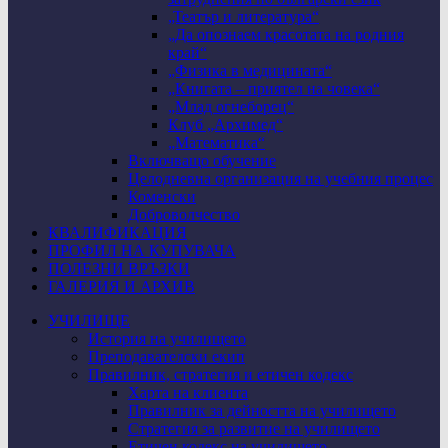
„Театър и литература“
„Да опознаем красотата на родния
край“
„Физика в медицината“
„Книгата – приятел на човека“
„Млад огнеборец“
Клуб „Архимед“
„Математика“
Включващо обучение
Целодневна организация на учебния процес
Коменски
Доброволчество
КВАЛИФИКАЦИЯ
ПРОФИЛ НА КУПУВАЧА
ПОЛЕЗНИ ВРЪЗКИ
ГАЛЕРИЯ И АРХИВ
УЧИЛИЩЕ
История на училището
Преподавателски екип
Правилник, стратегия и етичен кодекс
Харта на клиента
Правилник за дейността на училището
Стратегия за развитие на училището
Етичен кодекс на училището