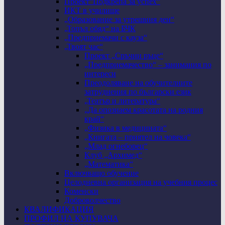
Проект“Подкрепа за успех“
ИКТ в училище
„Образование за утрешния ден“
„Топъл обяд“ на БЧК
„Предприемачи с кауза“
„Твоят час“
Проект „Сръчни ръце“
„Предприемачество“ – занимания по
интереси
Преодоляване на обучителните
затруднения по български език
„Театър и литература“
„Да опознаем красотата на родния
край“
„Физика в медицината“
„Книгата – приятел на човека“
„Млад огнеборец“
Клуб „Архимед“
„Математика“
Включващо обучение
Целодневна организация на учебния процес
Коменски
Доброволчество
КВАЛИФИКАЦИЯ
ПРОФИЛ НА КУПУВАЧА