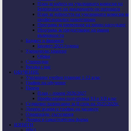
План за работа на училищната комисия по
Безопасност на движението по пътищата
План за дейността на училищната комисия за
професионално ориентиране
Програма за превенция на ранно напускане
Програма за предоставяне на равни
възможности
Бюджет и финанси
Бюджет 2025 година
Ученическо хранене
Обяви
Стипендии
Връзка с нас
ОБУЧЕНИЕ
Училищни учебни планове 1-12 клас
График на обучение
Прием
План – прием 2026/2027
Профилирана подготовка XI и XII клас
Седмично разписание за II срок на 2025/2026г.
Дневен режим и график на часовете
Олимпиади, състезания
Дневна и самостоятелна форма
ИЗПИТИ
НВО