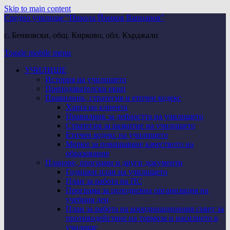
Skip to main content
Средно училище "Никола Йонков Вапцаров"
с. Бенковски, общ. Кирково, обл. Кърджали
Toggle mobile menu
УЧИЛИЩЕ
История на училището
Преподавателски екип
Правилник, стратегия и етичен кодекс
Харта на клиента
Правилник за дейността на училището
Стратегия за развитие на училището
Етичен кодекс на училището
Мерки за повишаване качеството на
образование
Планове, програми и други документи
Годишен план на училището
План за работа на ПС
Програма за целодневна организация на
учебния ден
План за работа на координационния съвет за
противодействие на тормоза и насилието в
училище