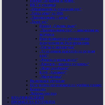
Проект“Подкрепа за успех“
ИКТ в училище
„Образование за утрешния ден“
„Топъл обяд“ на БЧК
„Предприемачи с кауза“
„Твоят час“
Проект „Сръчни ръце“
„Предприемачество“ – занимания по
интереси
Преодоляване на обучителните
затруднения по български език
„Театър и литература“
„Да опознаем красотата на родния
край“
„Физика в медицината“
„Книгата – приятел на човека“
„Млад огнеборец“
Клуб „Архимед“
„Математика“
Включващо обучение
Целодневна организация на учебния процес
Коменски
Доброволчество
КВАЛИФИКАЦИЯ
ПРОФИЛ НА КУПУВАЧА