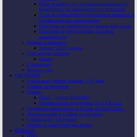
План за работа на училищната комисия по
Безопасност на движението по пътищата
План за дейността на училищната комисия за
професионално ориентиране
Програма за превенция на ранно напускане
Програма за предоставяне на равни
възможности
Бюджет и финанси
Бюджет 2025 година
Ученическо хранене
Обяви
Стипендии
Връзка с нас
ОБУЧЕНИЕ
Училищни учебни планове 1-12 клас
График на обучение
Прием
План – прием 2026/2027
Профилирана подготовка XI и XII клас
Седмично разписание за II срок на 2025/2026г.
Дневен режим и график на часовете
Олимпиади, състезания
Дневна и самостоятелна форма
ИЗПИТИ
НВО