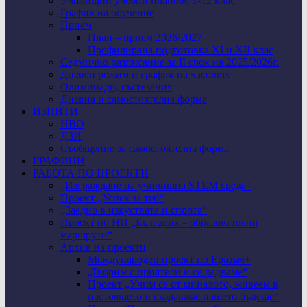
Училищни учебни планове 1-12 клас
График на обучение
Прием
План – прием 2026/2027
Профилирана подготовка XI и XII клас
Седмично разписание за II срок на 2025/2026г.
Дневен режим и график на часовете
Олимпиади, състезания
Дневна и самостоятелна форма
ИЗПИТИ
НВО
ДЗИ
Съобщение за самостоятелна форма
ГРАФИЦИ
РАБОТА ПО ПРОЕКТИ
„Изграждане на училищна STEM среда“
Проект „Успех за теб“
„Заедно в изкуствата и спорта“
Проект по НП „България – образователни
маршрути“
Архив на проекти
Международен проект по Еразъм+
„Творим с приятели и се радваме“
Проект „Учим се от миналото, живеем в
настоящето и създаваме нашето бъдеще“