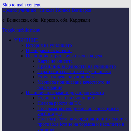
Skip to main content
Средно училище "Никола Йонков Вапцаров"
с. Бенковски, общ. Кирково, обл. Кърджали
Toggle mobile menu
УЧИЛИЩЕ
История на училището
Преподавателски екип
Правилник, стратегия и етичен кодекс
Харта на клиента
Правилник за дейността на училището
Стратегия за развитие на училището
Етичен кодекс на училището
Мерки за повишаване качеството на
образование
Планове, програми и други документи
Годишен план на училището
План за работа на ПС
Програма за целодневна организация на
учебния ден
План за работа на координационния съвет за
противодействие на тормоза и насилието в
училище