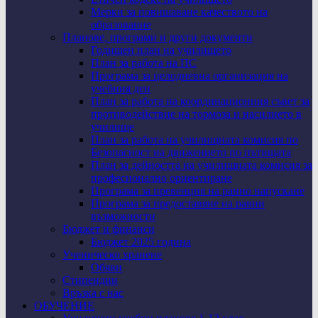
Мерки за повишаване качеството на
образование
Планове, програми и други документи
Годишен план на училището
План за работа на ПС
Програма за целодневна организация на
учебния ден
План за работа на координационния съвет за
противодействие на тормоза и насилието в
училище
План за работа на училищната комисия по
Безопасност на движението по пътищата
План за дейността на училищната комисия за
професионално ориентиране
Програма за превенция на ранно напускане
Програма за предоставяне на равни
възможности
Бюджет и финанси
Бюджет 2025 година
Ученическо хранене
Обяви
Стипендии
Връзка с нас
ОБУЧЕНИЕ