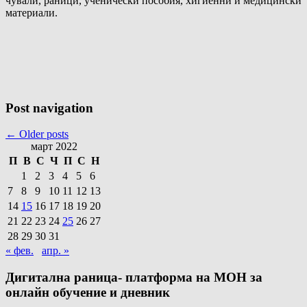
чували, раници, ученически пособия, хигиенни и медицински
материали.
Post navigation
←
Older posts
март 2022
П
В
С
Ч
П
С
Н
1
2
3
4
5
6
7
8
9
10
11
12
13
14
15
16
17
18
19
20
21
22
23
24
25
26
27
28
29
30
31
« фев.
апр. »
Дигитална раница- платформа на МОН за
онлайн обучение и дневник