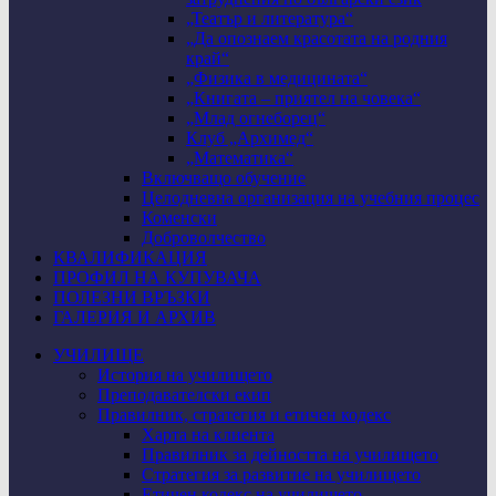
„Театър и литература“
„Да опознаем красотата на родния
край“
„Физика в медицината“
„Книгата – приятел на човека“
„Млад огнеборец“
Клуб „Архимед“
„Математика“
Включващо обучение
Целодневна организация на учебния процес
Коменски
Доброволчество
КВАЛИФИКАЦИЯ
ПРОФИЛ НА КУПУВАЧА
ПОЛЕЗНИ ВРЪЗКИ
ГАЛЕРИЯ И АРХИВ
УЧИЛИЩЕ
История на училището
Преподавателски екип
Правилник, стратегия и етичен кодекс
Харта на клиента
Правилник за дейността на училището
Стратегия за развитие на училището
Етичен кодекс на училището