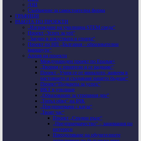
ДЗИ
Съобщение за самостоятелна форма
ГРАФИЦИ
РАБОТА ПО ПРОЕКТИ
„Изграждане на училищна STEM среда“
Проект „Успех за теб“
„Заедно в изкуствата и спорта“
Проект по НП „България – образователни
маршрути“
Архив на проекти
Международен проект по Еразъм+
„Творим с приятели и се радваме“
Проект „Учим се от миналото, живеем в
настоящето и създаваме нашето бъдеще“
Проект“Подкрепа за успех“
ИКТ в училище
„Образование за утрешния ден“
„Топъл обяд“ на БЧК
„Предприемачи с кауза“
„Твоят час“
Проект „Сръчни ръце“
„Предприемачество“ – занимания по
интереси
Преодоляване на обучителните
затруднения по български език