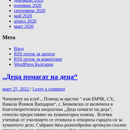
декември 2020
ноември 2020
септември 2020
май 2020
април 2020
март 2020
Мета
Вход
RSS поток за записи
RSS поток за коментари
WordPress България
,,Деца помагат на деца“
март 25, 2022
/
Leave a comment
Членовете на клуб ,, Помощ за щастие “ към БМЧК, СУ,,
Никола Йонков Вапцаров“, с. Бенковски се включиха в
благотворителната инциатива ,,Деца помагат на деца“,
относно предоставяне на хуманитарна помощ . Всички
ученици от училището се отзоваха и отвориха сърцата си за
хуманното дело. Събрани бяха разнообразни артикули-спални